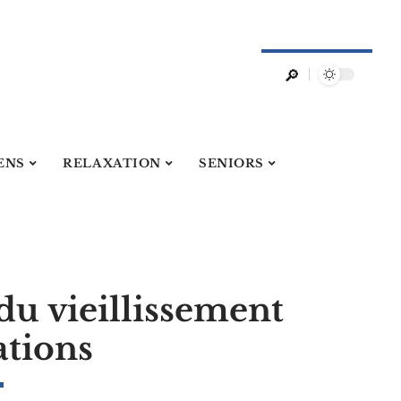
ENS
RELAXATION
SENIORS
u vieillissement
ations