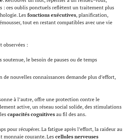
te
. Retrouver un mot, repenser à un rendez-vous,
: ces oublis ponctuels reflètent un traitement plus
thologie. Les
fonctions exécutives
, planification,
’émousser, tout en restant compatibles avec une vie
 observées :
ns soutenue, le besoin de pauses ou de temps
on de nouvelles connaissances demande plus d’effort,
rsonne à l’autre, offre une protection contre le
llement active, un réseau social solide, des stimulations
 les
capacités cognitives
au fil des ans.
 pour récupérer. La fatigue après l’effort, la raideur au
ont monnaie courante. Les
cellules nerveuses