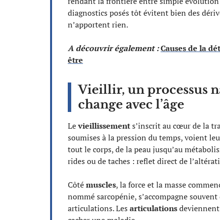
rendant la frontière entre simple évolution e
diagnostics posés tôt évitent bien des déri
n’apportent rien.
A découvrir également :
Causes de la dét
être
Vieillir, un processus 
change avec l’âge
Le
vieillissement
s’inscrit au cœur de la tr
soumises à la pression du temps, voient leur
tout le corps, de la peau jusqu’au métaboli
rides ou de taches : reflet direct de l’altéra
Côté
muscles
, la force et la masse commen
nommé sarcopénie, s’accompagne souvent d’
articulations. Les
articulations
deviennent 